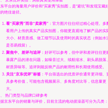
二、 京东优评实拍：洞察真实使用体验
东平台的海量用户评价和“买家秀”实拍图，是“避坑”和发现宝藏
货的绝佳途径。
看“买家秀”而非“卖家秀”
：官方图片往往经过精心处理。多
看用户上传的真实产品实拍图，你能更直观地了解产品的实
大小、材质质感、做工细节以及使用时的真实状态（例如水
是否易残留）。
聚焦中、差评与追评
：好评可以参考，但中评和差评往往更
暴露产品的潜在问题，如噪音过大、续航缩水、刷头易脱落
材质异味等。追评则能反映产品的耐用性和长期使用感受。
关注“京东优评”标签
：平台筛选出的优质评价通常更详细、
具参考价值，可能包含视频展示、多角度对比等，信息量更
大。
三、 热门类型与品牌口碑参考
根据京东平台的销量与评价，目前主流的电动搓澡器可分为几类