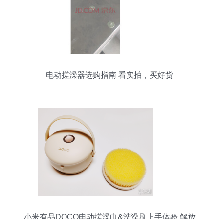
电动搓澡器选购指南 看实拍，买好货
小米有品DOCO电动搓澡巾&洗澡刷上手体验 解放