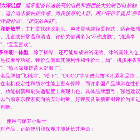
强力深洁型
：通常配备转速较高的电机和密度较大的刷毛/硅胶触
点，适合追求畅快搓澡感、角质较厚的人群。用户评价常提及“后
痒挠神器”、“搓泥效果好”。
温和舒敏型
：主打柔软硅胶刷头、声波震动或轻柔模式，适合敏
、儿童或日常温和清洁。评价关键词多为“不伤皮肤”、“洗澡享
”、“宝宝喜欢”。
多功能一体型
：除了搓澡，还可能集成淋浴花洒、沐浴露注入仓
温热按摩等功能。评价会侧重其便利性和性价比，如“一机多用省
”、“热水澡加搓背太舒服了”。
名品牌如“飞利浦”、“松下”、“DOCO”等凭借其技术积累和品控
往在电机稳定性和防水性能上更有保障；而许多国产品牌则在性
比、功能创新和刷头适配度上表现出色。具体品牌型号，强烈建
您以当前京东搜索页面的实时销量、好评度及最新带图评价为准
行判断。
、 使用与保养小贴士
选对产品，正确使用和保养才能延长其寿命：