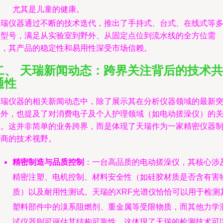
尤其是儿童的健康。
天瑞仪器通过不断的技术迭代，推出了手持式、台式、在线式等
种型号，满足从实验室到野外、从固定点位到流水线的全方位需
求，其产品的稳定性和易用性深受市场信赖。
二、 天瑞新闻动态：跨界关注背后的技术共
通性
天瑞仪器的相关新闻动态中，除了展示其在分析仪器领域的最新
破外，也提及了对消费电子及个人护理领域（如电动搓澡仪）的
注。这并非简单的业务跨界，而是体现了天瑞作为一家精密仪器
造商的技术视野。
精密制造与品质控制
：一台高品质的电动搓澡仪，其核心涉
精密注塑、电机控制、材料安全性（如硅胶材质是否含有害
质）以及耐用性测试。天瑞的XRF光谱仪恰恰可以用于检测
塑料部件中的溴系阻燃剂、重金属等受限物质，而其他力学
试仪器则可评估其结构可靠性。这体现了天瑞的检测技术可