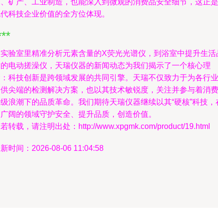
保、矿产、工业制造，也能深入到微观的消费品安全细节，这正
现代科技企业价值的全方位体现。
***
从实验室里精准分析元素含量的X荧光光谱仪，到浴室中提升生活
质的电动搓澡仪，天瑞仪器的新闻动态为我们揭示了一个核心理
念：科技创新是跨领域发展的共同引擎。天瑞不仅致力于为各行
提供尖端的检测解决方案，也以其技术敏锐度，关注并参与着消
升级浪潮下的品质革命。我们期待天瑞仪器继续以其“硬核”科技，
更广阔的领域守护安全、提升品质，创造价值。
若转载，请注明出处：http://www.xpgmk.com/product/19.html
新时间：2026-08-06 11:04:58