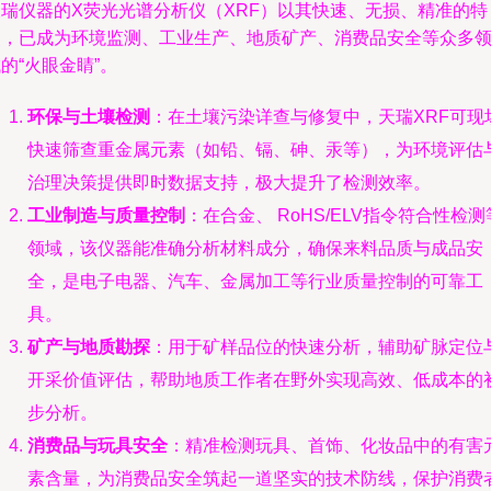
天瑞仪器的X荧光光谱分析仪（XRF）以其快速、无损、精准的特
点，已成为环境监测、工业生产、地质矿产、消费品安全等众多
的“火眼金睛”。
环保与土壤检测
：在土壤污染详查与修复中，天瑞XRF可现
快速筛查重金属元素（如铅、镉、砷、汞等），为环境评估
治理决策提供即时数据支持，极大提升了检测效率。
工业制造与质量控制
：在合金、 RoHS/ELV指令符合性检测
领域，该仪器能准确分析材料成分，确保来料品质与成品安
全，是电子电器、汽车、金属加工等行业质量控制的可靠工
具。
矿产与地质勘探
：用于矿样品位的快速分析，辅助矿脉定位
开采价值评估，帮助地质工作者在野外实现高效、低成本的
步分析。
消费品与玩具安全
：精准检测玩具、首饰、化妆品中的有害
素含量，为消费品安全筑起一道坚实的技术防线，保护消费