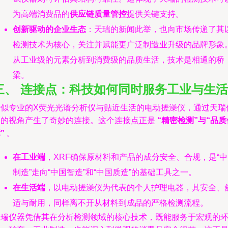
为高端消费品的
供应链质量管控
提供关键支持。
创新驱动的企业生态
：天瑞的新闻此举，也向市场传递了其
检测技术为核心，关注并赋能更广泛制造业升级的品牌形象
从工业级的元素分析到消费级的品质生活，技术是相通的桥
梁。
三、 连接点：科技如何同时服务工业与生活
看似专业的X荧光光谱分析仪与贴近生活的电动搓澡仪，通过天瑞
器的视角产生了奇妙的连接。这个连接点正是
“精密检测”与“品质
”
。
在工业端
，XRF确保原材料和产品的成分安全、合规，是“
制造”走向“中国智造”和“中国质造”的基础工具之一。
在生活端
，以电动搓澡仪为代表的个人护理电器，其安全、
适与耐用，同样离不开从材料到成品的严格检测流程。
天瑞仪器凭借其在分析检测领域的核心技术，既能服务于宏观的