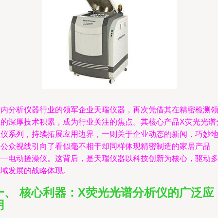
国内分析仪器行业的领军企业天瑞仪器，再次凭借其在精密检测
域的深厚技术积累，成为行业关注的焦点。其核心产品X荧光光谱
析仪系列，持续拓展应用边界，一则关于企业动态的新闻，巧妙
将公众视线引向了看似毫不相干却同样体现精密制造的家居产品
——电动搓澡仪。这背后，是天瑞仪器以科技创新为核心，驱动
领域发展的战略体现。
一、 核心利器：X荧光光谱分析仪的广泛应
用