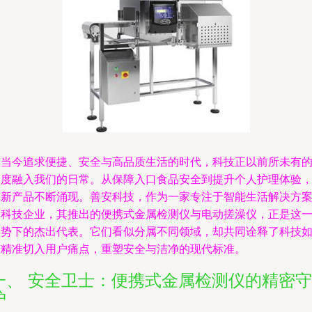
在当今追求便捷、安全与高品质生活的时代，科技正以前所未有
深度融入我们的日常。从保障入口食品安全到提升个人护理体验
创新产品不断涌现。善安科技，作为一家专注于智能生活解决方
的科技企业，其推出的便携式金属检测仪与电动搓澡仪，正是这
趋势下的杰出代表。它们看似分属不同领域，却共同诠释了科技
何精准切入用户痛点，重塑安全与洁净的现代标准。
一、 安全卫士：便携式金属检测仪的精密守
护