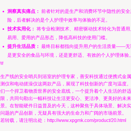
洞察真实痛点：
前者针对的是生产和消费环节中隐性的安全
险，后者解决的是个人护理中效率与体验的不足。
技术实用化：
将专业检测技术、精密驱动技术转化为普通用
易用、爱用的产品形态，降低高科技的使用门槛。
提升生活品质：
最终目标都指向提升用户的生活质量——无
是更安全的食品与环境，还是更舒适、有效的个人护理体验
##
从生产线的安全哨兵到浴室的护理专家，善安科技通过便携式金
检测仪和电动搓澡仪这两款产品，展现了科技创新的广度与温度
它们一个捍卫着物质世界的安全底线，一个提升着个人生活的舒
上限，共同勾勒出一幅科技让生活更安心、更洁净、更美好的未
图景。在智能硬件日益普及的今天，这种聚焦于具体场景、解决
际问题的产品创新，无疑具有强大的生命力和广阔的市场前景。
若转载，请注明出处：http://www.xpgmk.com/product/20.html