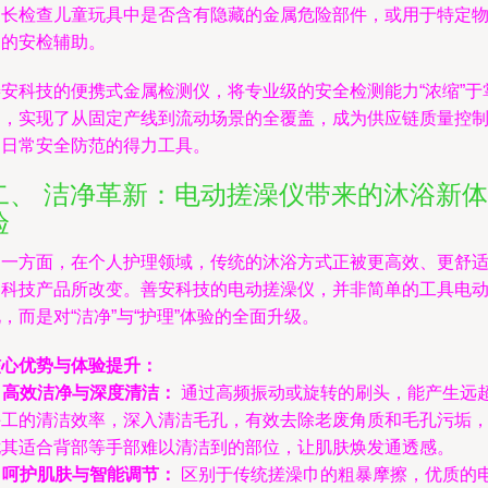
家长检查儿童玩具中是否含有隐藏的金属危险部件，或用于特定
品的安检辅助。
善安科技的便携式金属检测仪，将专业级的安全检测能力“浓缩”于
中，实现了从固定产线到流动场景的全覆盖，成为供应链质量控
和日常安全防范的得力工具。
二、 洁净革新：电动搓澡仪带来的沐浴新体
验
另一方面，在个人护理领域，传统的沐浴方式正被更高效、更舒
的科技产品所改变。善安科技的电动搓澡仪，并非简单的工具电
，而是对“洁净”与“护理”体验的全面升级。
核心优势与体验提升：
.
高效洁净与深度清洁：
通过高频振动或旋转的刷头，能产生远
手工的清洁效率，深入清洁毛孔，有效去除老废角质和毛孔污垢
尤其适合背部等手部难以清洁到的部位，让肌肤焕发通透感。
.
呵护肌肤与智能调节：
区别于传统搓澡巾的粗暴摩擦，优质的