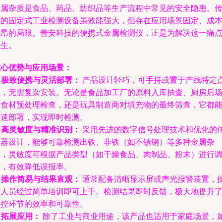
金属杂质是食品、药品、纺织品等生产流程中常见的安全隐患。
统的固定式工业检测设备虽效能强大，但存在应用场景固定、成
高昂的局限。善安科技的便携式金属检测仪，正是为解决这一痛
而生。
核心优势与应用场景：
.
极致便携与灵活部署：
产品设计轻巧，可手持或置于产线特定
位，无需复杂安装。无论是食品加工厂的原料入库抽查、厨房后
的食材预处理检查，还是玩具制造商对填充物的最终筛查，它都
快速部署，实现即时检测。
.
高灵敏度与精准识别：
采用先进的数字信号处理技术和优化的
感器设计，能够可靠检测出铁、非铁（如不锈钢）等多种金属杂
质，灵敏度可根据产品类型（如干燥食品、肉制品、粉末）进行
节，有效降低误报率。
.
操作简易与结果直观：
通常配备清晰显示屏或声光报警装置，
作人员经过简单培训即可上手。检测结果即时反馈，极大地提升
质控环节的效率和可靠性。
.
拓展应用：
除了工业与商业用途，该产品也适用于家庭场景，