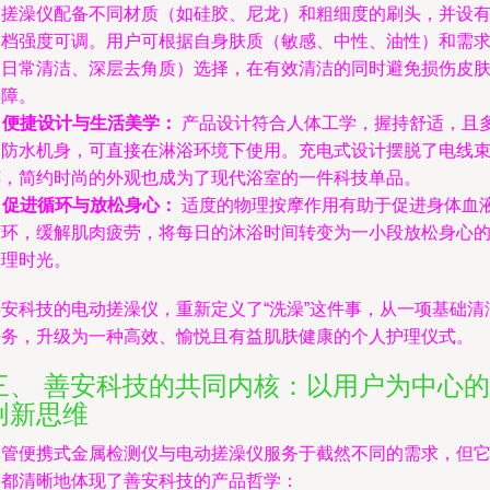
动搓澡仪配备不同材质（如硅胶、尼龙）和粗细度的刷头，并设
多档强度可调。用户可根据自身肤质（敏感、中性、油性）和需
（日常清洁、深层去角质）选择，在有效清洁的同时避免损伤皮
屏障。
.
便捷设计与生活美学：
产品设计符合人体工学，握持舒适，且
为防水机身，可直接在淋浴环境下使用。充电式设计摆脱了电线
缚，简约时尚的外观也成为了现代浴室的一件科技单品。
.
促进循环与放松身心：
适度的物理按摩作用有助于促进身体血
循环，缓解肌肉疲劳，将每日的沐浴时间转变为一小段放松身心
护理时光。
善安科技的电动搓澡仪，重新定义了“洗澡”这件事，从一项基础清
任务，升级为一种高效、愉悦且有益肌肤健康的个人护理仪式。
三、 善安科技的共同内核：以用户为中心的
创新思维
尽管便携式金属检测仪与电动搓澡仪服务于截然不同的需求，但
们都清晰地体现了善安科技的产品哲学：